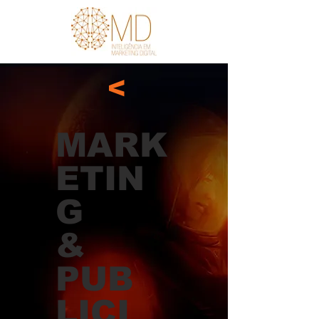
V
MARK
ETIN
G
&
PUB
LICI